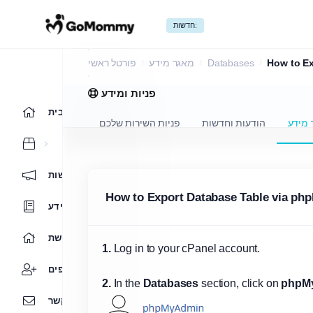
חדשות:
מאגר מידע
פורטל ראשי
מאגר מידע
Databases
How to Ex
פניות ומידע
בית
 מידע
הודעות וחדשות
פניות השירות שלכם
הודעות וחדשות
How to Export Database Table via ph
מאגר מידע
מצב הרשת
1.
Log in to your cPanel account.
חשבון שותפים
2.
In the
Databases
section, click on
phpM
צרו קשר