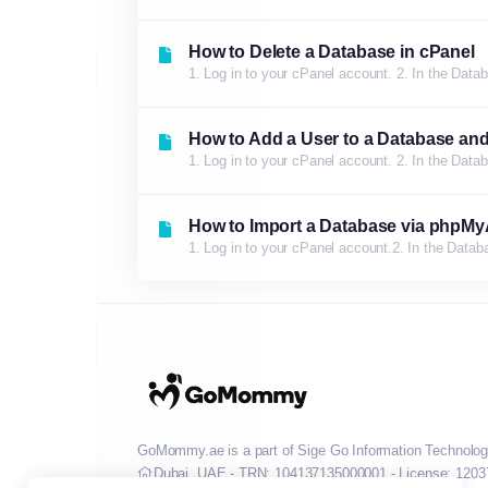
How to Delete a Database in cPanel
1. Log in to your cPanel account. 2. In the Dat
How to Add a User to a Database and
1. Log in to your cPanel account. 2. In the Dat
How to Import a Database via phpMy
1. Log in to your cPanel account.2. In the Data
GoMommy.ae is a part of Sige Go Information Technolog
Dubai, UAE - TRN: 104137135000001 - License: 1203