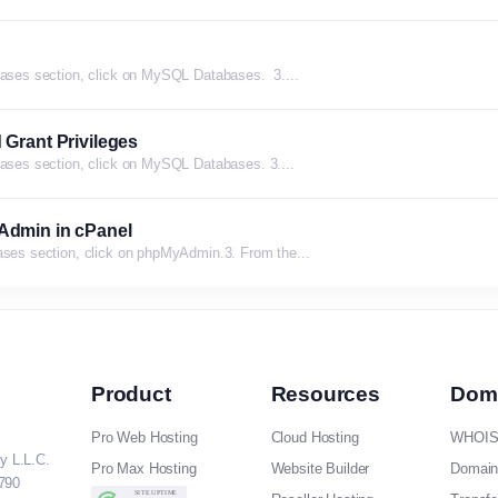
abases section, click on MySQL Databases. 3....
 Grant Privileges
abases section, click on MySQL Databases. 3....
Admin in cPanel
bases section, click on phpMyAdmin.3. From the...
Product
Resources
Dom
Pro Web Hosting
Cloud Hosting
WHOIS
y L.L.C.
Pro Max Hosting
Website Builder
Domain
790