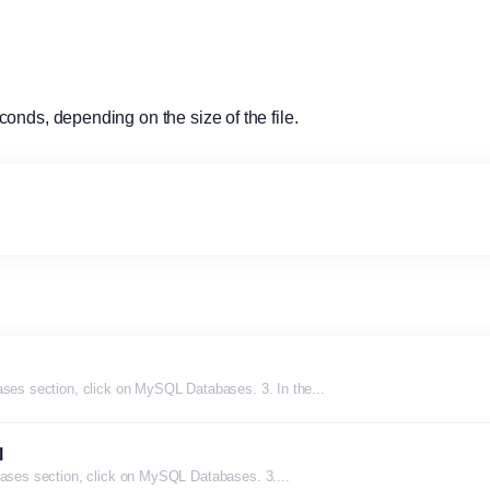
onds, depending on the size of the file.
ases section, click on MySQL Databases. 3. In the...
l
abases section, click on MySQL Databases. 3....