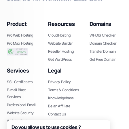
Product
Resources
Domains
Pro Web Hosting
Cloud Hosting
WHOIS Checker
Pro Max Hosting
Website Builder
Domain Checker
Reseller Hosting
Transfer Domain
Get WordPress
Get Free Domain
Services
Legal
SSL Certificates
Privacy Policy
E-mail Blast
Terms & Conditions
Services
Knowledgebase
Professional Email
Be an Affiliate
Website Security
Contact Us
Website Backup
About Us
Do you allow us to use cookies ?
SEO Tools