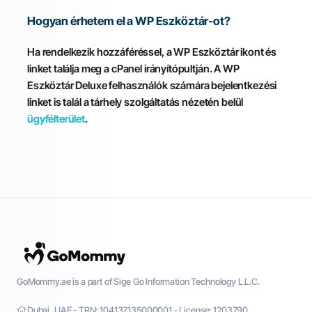
Hogyan érhetem el a WP Eszköztár-ot?
Ha rendelkezik hozzáféréssel, a WP Eszköztár ikont és
linket találja meg a cPanel irányítópultján. A WP
Eszköztár Deluxe felhasználók számára bejelentkezési
linket is talál a tárhely szolgáltatás nézetén belül
ügyfélterület
.
GoMommy.ae is a part of Sige Go Information Technology L.L.C.
Dubai, UAE - TRN: 104137135000001 - License: 1203790