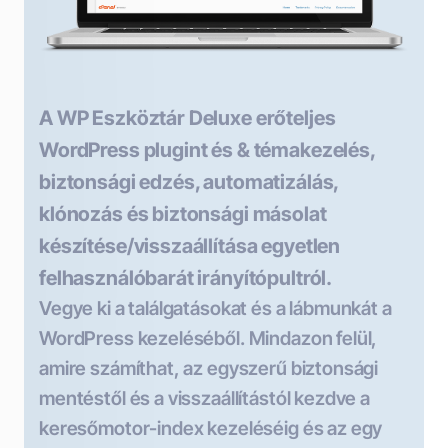
A WP Eszköztár Deluxe erőteljes
WordPress plugint és & témakezelés,
biztonsági edzés, automatizálás,
klónozás és biztonsági másolat
készítése/visszaállítása egyetlen
felhasználóbarát irányítópultról.
Vegye ki a találgatásokat és a lábmunkát a
WordPress kezeléséből. Mindazon felül,
amire számíthat, az egyszerű biztonsági
mentéstől és a visszaállítástól kezdve a
keresőmotor-index kezeléséig és az egy