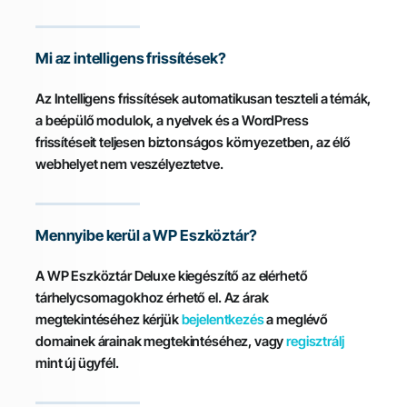
Mi az intelligens frissítések?
Az Intelligens frissítések automatikusan teszteli a témák,
a beépülő modulok, a nyelvek és a WordPress
frissítéseit teljesen biztonságos környezetben, az élő
webhelyet nem veszélyeztetve.
Mennyibe kerül a WP Eszköztár?
A WP Eszköztár Deluxe kiegészítő az elérhető
tárhelycsomagokhoz érhető el. Az árak
megtekintéséhez kérjük
bejelentkezés
a meglévő
domainek árainak megtekintéséhez, vagy
regisztrálj
mint új ügyfél.