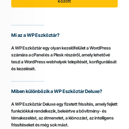
között
Mi az a WP Eszköztár?
A WP Eszköztár egy olyan kezelőfelület a WordPress
számára a cPanel és a Plesk részéről, amely lehetővé
teszi a WordPress webhelyek telepítését, konfigurálását
és kezelését.
Miben különbözik a WP Eszköztár Deluxe?
A WP Eszköztár Deluxe egy fizetett frissítés, amely fejlett
funkciókkal rendelkezik, beleértve a bővítmény- és
témakezelést, az átmenetet, a klónozást, az intelligens
frissítéseket és még sok mást.