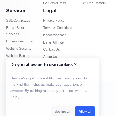
Get WordPress
Get Free Domain
Services
Legal
SSL Certificates
Privacy Policy
E-mail Blast
Terms & Conditions
Services
Knowledgebase
Professional Email
Be an Affiliate
Website Security
Contact Us
Website Backup
About Us
SEO Tools
Do you allow us to use cookies ?
Hey, we’ve got cookies! Not the crunchy kind, but
the kind that helps us make your experience
sweeter. By sticking around, you’re cool with that.
זכויות יוצרים © 2026 GoMommy כל הזכויות שמורות.
Enjoy!
decline all
Allow all