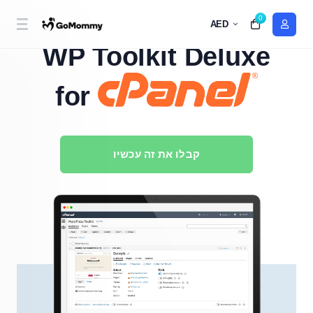
0
AED
WordPress Management Redefined with
WP Toolkit Deluxe
for
קבלו את זה עכשיו