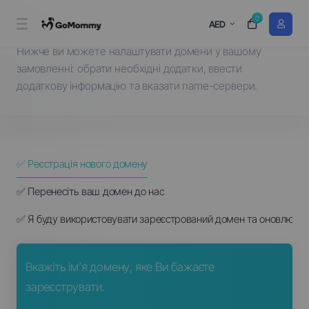
0
Оберіть домен...
AED
Нижче ви можете налаштувати домени у вашому
замовленні: обрати необхідні додатки, ввести
додаткову інформацію та вказати name-сервери.
✅ Реєстрація нового домену
✅ Перенесіть ваш домен до нас
✅ Я буду використовувати зареєстрований домен та оновлю n
Вкажіть ім’я домену, яке Ви бажаєте
зареєструвати.