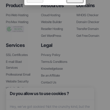
Product
Resources
Domains
Pro Web Hosting
Cloud Hosting
WHOIS Checker
Pro Max Hosting
Website Builder
Domain Checker
Reseller Hosting
Transfer Domain
Get WordPress
Get Free Domain
Services
Legal
SSL Certificates
Privacy Policy
E-mail Blast
Terms & Conditions
Services
Knowledgebase
Professional Email
Be an Affiliate
Website Security
Contact Us
Website Backup
About Us
Do you allow us to use cookies ?
SEO Tools
Hey, we’ve got cookies! Not the crunchy kind, but the