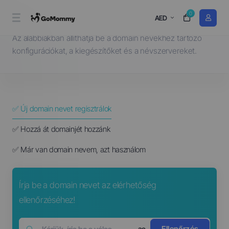
0
Domain választás...
AED
Az alábbiakban állíthatja be a domain nevekhez tartozó
konfigurációkat, a kiegészítőket és a névszervereket.
✅ Új domain nevet regisztrálok
✅ Hozzá át domainjét hozzánk
✅ Már van domain nevem, azt használom
Írja be a domain nevet az elérhetőség
ellenőrzéséhez!
Ellenőrzés
.ae