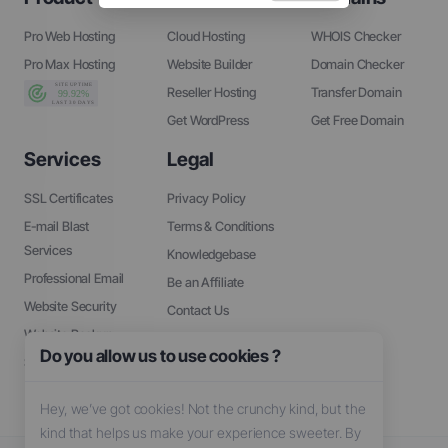
Pro Web Hosting
Cloud Hosting
WHOIS Checker
Pro Max Hosting
Website Builder
Domain Checker
Reseller Hosting
Transfer Domain
Get WordPress
Get Free Domain
Services
Legal
SSL Certificates
Privacy Policy
E-mail Blast
Terms & Conditions
Services
Knowledgebase
Professional Email
Be an Affiliate
Website Security
Contact Us
Website Backup
About Us
Do you allow us to use cookies ?
SEO Tools
Hey, we’ve got cookies! Not the crunchy kind, but the
kind that helps us make your experience sweeter. By