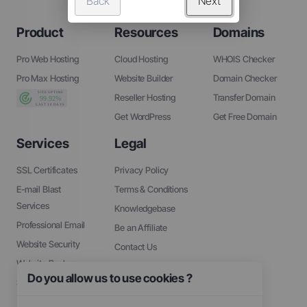
Back
Next
Product
Resources
Domains
Pro Web Hosting
Cloud Hosting
WHOIS Checker
Pro Max Hosting
Website Builder
Domain Checker
Reseller Hosting
Transfer Domain
Get WordPress
Get Free Domain
Services
Legal
SSL Certificates
Privacy Policy
E-mail Blast
Terms & Conditions
Services
Knowledgebase
Professional Email
Be an Affiliate
Website Security
Contact Us
Website Backup
About Us
Do you allow us to use cookies ?
SEO Tools