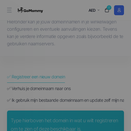
0
Kies een domein...
AED
Hieronder kan je jouw domeinnamen in je winkelwagen
configureren en eventuele aanvullingen kiezen. Tevens
kan je verdere informatie opgeven zoals bijvoorbeeld de te
gebruiken naamservers.
✅ Registreer een nieuw domein
✅ Verhuis je domeinnaam naar ons
✅ Ik gebruik mijn bestaande domeinnaam en update zelf mijn naam
Type hierboven het domein in wat u wilt registreren
om te zien of deze beschikbaar is.