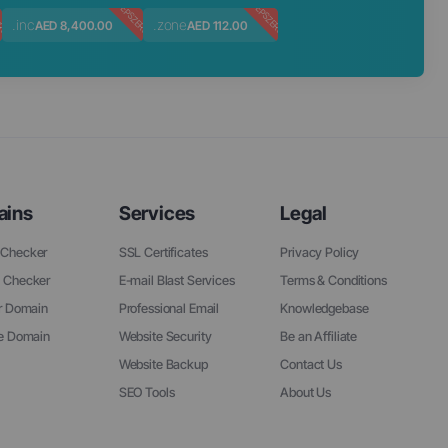
ERŰ
NÉPSZERŰ
NÉPSZERŰ
.inc
.zone
AED 8,400.00
AED 112.00
ains
Services
Legal
Checker
SSL Certificates
Privacy Policy
 Checker
E-mail Blast Services
Terms & Conditions
r Domain
Professional Email
Knowledgebase
ee Domain
Website Security
Be an Affiliate
Website Backup
Contact Us
SEO Tools
About Us