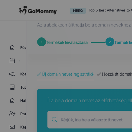
Domain választás...
Top 5 Best Alternatives t
HÍREK:
Az alábbiakban állíthatja be a domain nevekhez 
1
Termékek kiválasztása
2
Termék k
Főoldal
✅ Új domain nevet regisztrálok
✅ Hozzá át domain
Közlemények
Tudásbázis
Írja be a domain nevet az elérhetőség e
Hálózat állapota
Partnerek
Kapcsolat