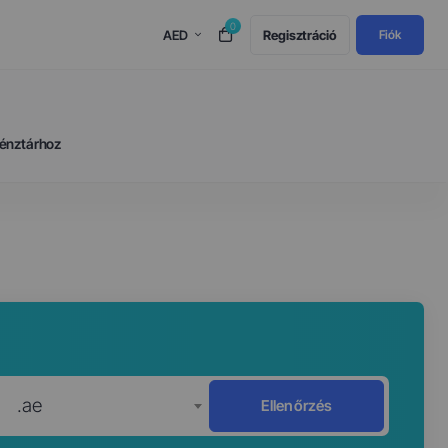
0
AED
Regisztráció
Fiók
énztárhoz
.ae
Ellenőrzés