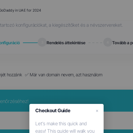
o GoDaddy in UAE for 2024
tartozó konfigurációkat, a kiegészítőket és a névszervereket.
onfiguráció
3
Rendelés áttekintése
4
Tovább a p
jét hozzánk
✅ Már van domain nevem, azt használom
llenőrzéséhez!
Checkout Guide
×