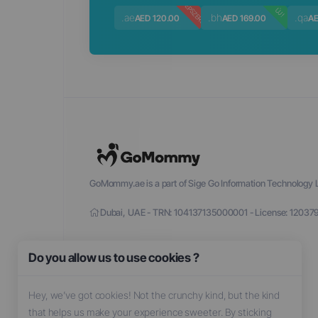
NÉPSZERŰ
ÚJ!
.ae
.bh
.qa
AED 120.00
AED 169.00
AE
GoMommy.ae is a part of Sige Go Information Technology L
Dubai, UAE - TRN: 104137135000001 - License: 12037
Do you allow us to use cookies ?
Hey, we’ve got cookies! Not the crunchy kind, but the kind
that helps us make your experience sweeter. By sticking