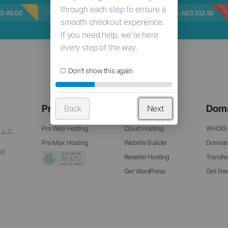
NÉPSZERŰ
NÉPSZERŰ
NÉPSZ
AKCIÓ
.com
.me
.ceo
D 60.00
AED 41.13
AED 70.00
AED 332.50
Don't show this again
Product
Resources
Dom
Back
Next
Pro Web Hosting
Cloud Hosting
WHOIS 
.L.C.
Pro Max Hosting
Website Builder
Domain
90
Reseller Hosting
Transfe
Get WordPress
Get Fr