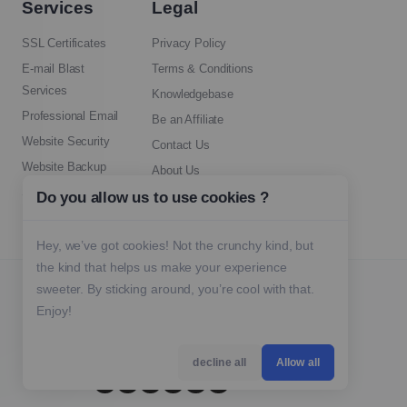
Services
Legal
SSL Certificates
Privacy Policy
E-mail Blast
Terms & Conditions
Services
Knowledgebase
Professional Email
Be an Affiliate
Website Security
Contact Us
Website Backup
About Us
SEO Tools
Do you allow us to use cookies ?
Hey, we’ve got cookies! Not the crunchy kind, but
the kind that helps us make your experience
sweeter. By sticking around, you’re cool with that.
זכויות יוצרים © 2026 GoMommy כל הזכויות שמורות.
Enjoy!
decline all
Allow all
עברית