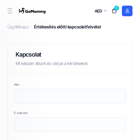
0
AED
Értékesítés előtti kapcsolatfelvétel
Ügyfélkapu
Értékesítés előtti kapcsolatfelvétel
Kapcsolat
Mi készen állunk és várjuk a kérdéseket.
Név
E-mail cím