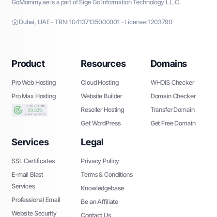
GoMommy.ae is a part of Sige Go Information Technology L.L.C.
Dubai, UAE - TRN: 104137135000001 - License: 1203790
Product
Resources
Domains
Pro Web Hosting
Cloud Hosting
WHOIS Checker
Pro Max Hosting
Website Builder
Domain Checker
Reseller Hosting
Transfer Domain
Get WordPress
Get Free Domain
Services
Legal
SSL Certificates
Privacy Policy
E-mail Blast
Terms & Conditions
Services
Knowledgebase
Professional Email
Be an Affiliate
Website Security
Contact Us